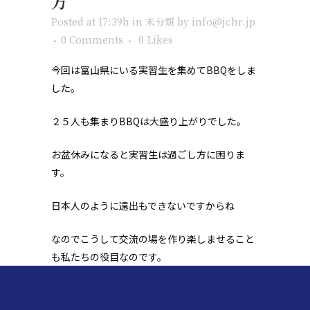
方
Posted at 17:39h
in
未分類
by
info@jchr.jp
0 Comments
0
Likes
今回は富山県にいる実習生を集めてBBQをしま
した。
２５人も集まりBBQは大盛り上がりでした。
お盆休みになると実習生は過ごし方に困りま
す。
日本人のように遠出もできないですからね
なのでこうして交流の場を作り楽しませること
も私たちの役目なのです。